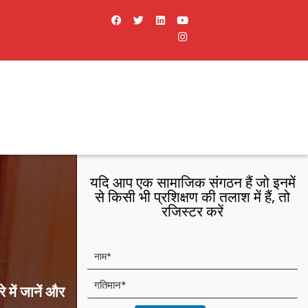
फे
ट्वि
L
यू
i
स
ट
i
ट्यू
n
बु
र
n
ब
s
क
k
t
e
a
d
g
i
r
n
a
m
यदि आप एक सामाजिक संगठन हैं जो इनमें
से किसी भी प्रशिक्षण की तलाश में हैं, तो
रजिस्टर करें
ना
म
मो
े में जानें और
बा