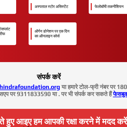
अस्पताल स्टोर असिस्टेंट
फेलोबॉमी तकनीशियन
ंसप्लांट
ऑर्गन डोनेशन पर एक दिन
्रीफ
का ऑनलाइन कोर्स
संपर्क करें
indrafoundation.org
या हमारे टोल-फ्री नंबर पर 18
्सएप पर 9311833590 या . पर भी संपर्क कर सकते हैं
फेसबु
ते हुए आइए हम आपकी रक्षा करने में मदद करें