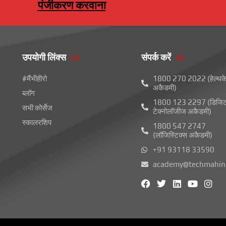
पंजीकरण करवाना
उपयोगी लिंक्स
संपर्क करें
#मैंभीहीरो
1800 270 2022 (हेल्थक
अकैडमी)
ब्लॉग
1800 123 2297 (डिजि
सभी कोर्सेज
टेक्नोलॉजीज अकैडमी)
स्कालरशिप
1800 547 2747
(लॉजिस्टिक्स अकैडमी)
+91 93118 33590
academy@techmahind
फे
ट्वि
L
यू
i
स
ट
i
ट्यू
n
बु
र
n
ब
s
क
k
t
e
a
d
g