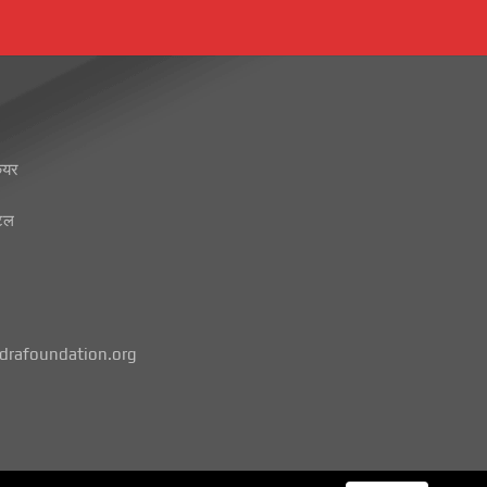
ेयर
टल
rafoundation.org