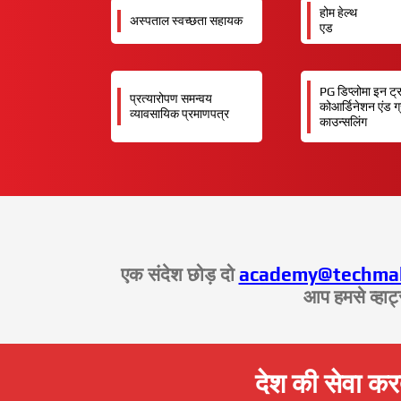
होम हेल्थ
अस्पताल स्वच्छता सहायक
एड
PG डिप्लोमा इन ट्रा
प्रत्यारोपण समन्वय
कोआर्डिनेशन एंड ग
व्यावसायिक प्रमाणपत्र
काउन्सलिंग
एक संदेश छोड़ दो
academy@techmah
आप हमसे व्हाट
देश की सेवा कर