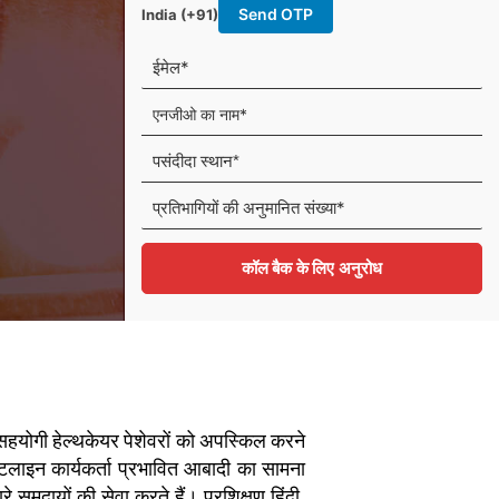
इ
Send OTP
India (+91)
ल
ई
मे
ल
ए
*
न
जी
ओ
का
नं
ना
ब
म
र
*
कॉल बैक के लिए अनुरोध
 सहयोगी हेल्थकेयर पेशेवरों को अपस्किल करने
ंटलाइन कार्यकर्ता प्रभावित आबादी का सामना
समुदायों की सेवा करते हैं। प्रशिक्षण हिंदी,