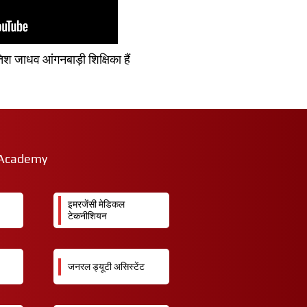
िश जाधव आंगनबाड़ी शिक्षिका हैं
e Academy
इमरजेंसी मेडिकल
टेकनीशियन
जनरल ड्यूटी असिस्टेंट