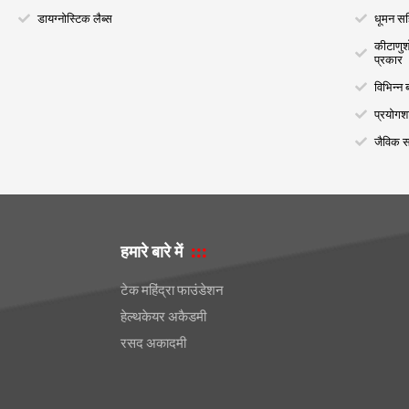
डायग्नोस्टिक लैब्स
धूमन सह
कीटाणुश
प्रकार
विभिन्न 
प्रयोगशा
जैविक स
हमारे बारे में
टेक महिंद्रा फाउंडेशन
हेल्थकेयर अकैडमी
रसद अकादमी