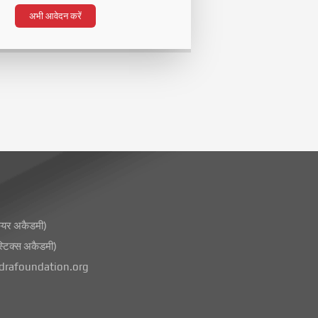
अभी आवेदन करें
ेयर अकैडमी)
टिक्स अकैडमी)
rafoundation.org