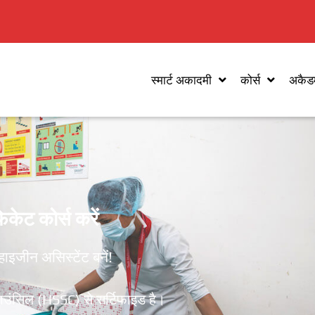
स्मार्ट अकादमी
कोर्स
अकैडम
िकेट कोर्स करें
ाइजीन असिस्टेंट बनें!
काउंसिल (HSSC) से सर्टिफाइड है।