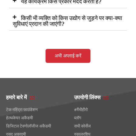
यह कार्यक्रम किस प्रकार मदद करता है?
किसी भी व्यक्ति को किस उद्योग से जुड़ने पर क्या-क्या
सुविधाएं प्रदान की जाएंगी?
अभी अप्लाई करें
हमारे बारे में
उपयोगी लिंक्स
टेक महिंद्रा फाउंडेशन
#मैंभीहीरो
हेल्थकेयर अकैडमी
ब्लॉग
डिजिटल टेक्नोलॉजीज अकैडमी
सभी कोर्सेज
रसद अकादमी
स्कालरशिप