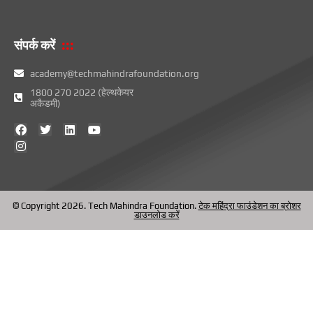
संपर्क करें
academy@techmahindrafoundation.org
1800 270 2022 (हेल्थकेयर
अकैडमी)
फे
i
ट्वि
L
यू
स
n
ट
i
ट्यू
बु
s
र
n
ब
क
t
k
a
e
g
d
r
i
a
n
© Copyright 2026. Tech Mahindra Foundation.
टेक महिंद्रा फाउंडेशन का ब्रोशर
m
डाउनलोड करें