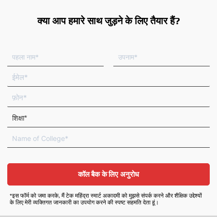
क्या आप हमारे साथ जुड़ने के लिए तैयार हैं?
प
अं
ह
ति
ला
म
ई
ना
ना
मे
म
म
ल
फ़ो
न
शि
क्षा
N
a
m
e
o
कॉल बैक के लिए अनुरोध
f
C
*इस फॉर्म को जमा करके, मैं टेक महिंद्रा स्मार्ट अकादमी को मुझसे संपर्क करने और शैक्षिक उद्देश्यों
o
के लिए मेरी व्यक्तिगत जानकारी का उपयोग करने की स्पष्ट सहमति देता हूं।
l