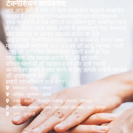
टेक्नीशियन कार्यक्रम!
क्या आप जमीनी स्तर पर काम करने वाले समुदाय-आधारित
संगठन हैं? वनसाइट एस्सिलोरलक्सोटिका फाउंडेशन के
साथ साझेदारी में टेक महिंद्रा फाउंडेशन द्वारा संचालित पहल
में हाथ मिलाएं ताकि वंचित क्षेत्रों में गुणवत्तापूर्ण नेत्र देखभाल
और उद्यमिता के अवसर उपलब्ध कराए जा सकें।
आई कनेक्ट टेक्नीशियन प्रोग्राम के माध्यम से, हमारा लक्ष्य
महत्वाकांक्षी व्यक्तियों (21-45 वर्ष की आयु, न्यूनतम 10वीं
पास) को प्रशिक्षित विजन केयर उद्यमी बनने के लिए
पहचानना और सशक्त बनाना है। हमें इन भावी
परिवर्तनकर्ताओं की पहचान करने और उन्हें स्थायी
आजीविका बनाने में मदद करने के लिए आपके जमीनी समर्थन
की आवश्यकता है।
हमारी प्राथमिकता वाले क्षेत्र:
राजस्थान - जयपुर I जोधपुर
ओडिशा - भुवनेश्वर | कटक
पंजाब - मोहाली | जीरकपुर I चंडीगढ़ लुधियाना | पटियाला
महाराष्ट्र - नागपुर | जालना | अमरावती | औरंगाबाद | वर्धा | नासिक
असम - गुवाहाटी