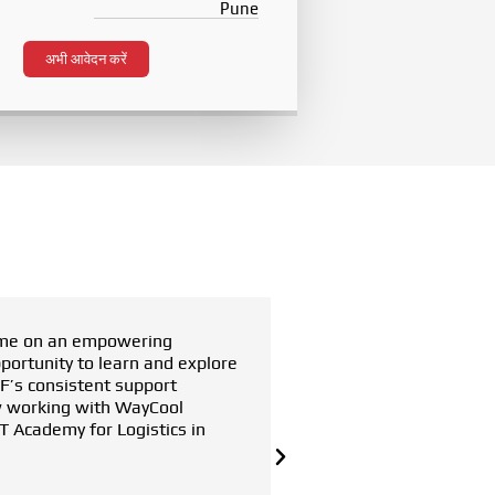
Pune
अभी आवेदन करें
t me on an empowering
“I am Hari Babu. After 
ortunity to learn and explore
decided to pursue a wa
MF’s consistent support
Within two months, I fo
ow working with WayCool
that made this career pi
T Academy for Logistics in
Hari Babu
Warehouse M