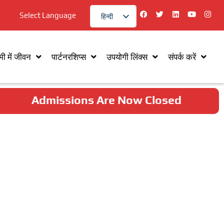
फे
ट्वि
L
यू
i
Select Language
हिन्दी
स
ट
i
ट्यू
n
बु
र
n
ब
s
English
क
k
t
e
a
d
g
ी में जीवन
पार्टनरशिप्स
उपयोगी लिंक्स
संपर्क करें
i
r
n
a
m
Admissions Are Now Closed