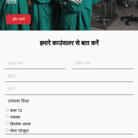
कोर्स
और जानें
हमारे काउंसलर से बात करें
प
अं
ह
ति
ला
म
ई
ना
ना
मे
म
म
ल
फ़ो
न
उच्चतम शिक्षा
कक्षा 12
स्नातक
डिप्लोमा धारक
पोस्ट ग्रेजुएट