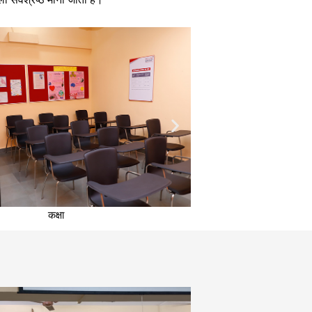
कक्षा
डायलिसिस टे