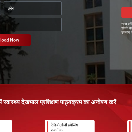
क्र
फ़ो
म
न
में
रु
*इस फॉर्
चि
संपर्क क
उपयोग क
load Now
ं स्वास्थ्य देखभाल प्रशिक्षण पाठ्यक्रम का अन्वेषण करें
रेडियोलॉजी इमेजिंग
तकनीक