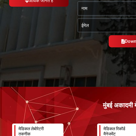
अधिक जानते हैं
ना
म
ई
मे
ल
Down
मुंबई अकादमी मे
मेडिकल लेबोरेटरी
मेडिकल रिकॉर्ड
तकनीक
मैनेजमेंट