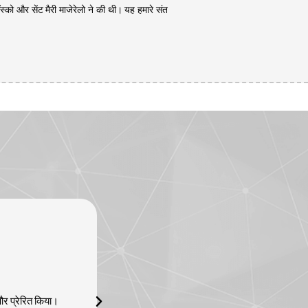
बॉस्को और सेंट मैरी माजेरेलो ने की थी। यह हमारे संत
 और प्रेरित किया।
मैंने इस अकादमी से सफलतापूर्वक फ्लेबोटोमी टेक्नीश