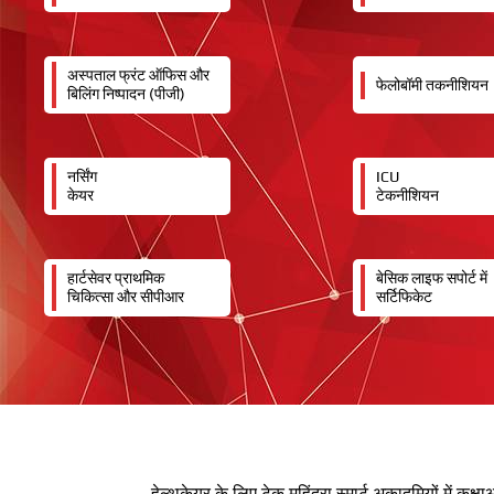
अस्पताल फ्रंट ऑफिस और
फेलोबॉमी तकनीशियन
बिलिंग निष्पादन (पीजी)
नर्सिंग
ICU
केयर
टेकनीशियन
हार्टसेवर प्राथमिक
बेसिक लाइफ सपोर्ट में
चिकित्सा और सीपीआर
सर्टिफिकेट
हेल्थकेयर के लिए टेक महिंद्रा स्मार्ट अकादमियों में कक्ष