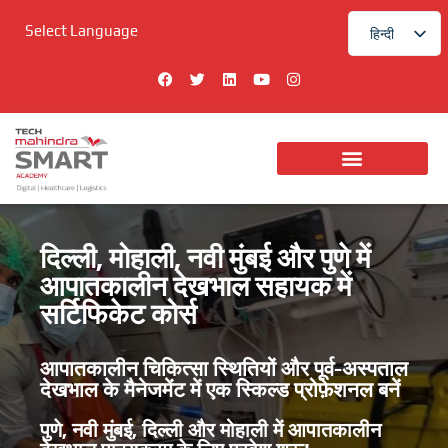
इसे
Select Language
छोड़कर
हिन्दी
सामग्री
English
पर
फे
ट्वि
L
यू
i
स
ट
i
ट्यू
n
बढ़ने
बु
र
n
ब
s
के
क
k
t
e
a
लिए
d
g
i
r
n
a
m
दिल्ली, मोहाली, नवी मुंबई और पुणे में
आपातकालीन देखभाल सहायक में
सर्टिफिकेट कोर्स
आपातकालीन चिकित्सा स्थितियों और पूर्व-अस्पताल
देखभाल के मैनेजमेंट में एक स्किल्ड प्रोफ़ेशनल बनें
पुणे, नवी मुंबई, दिल्ली और मोहाली में आपातकालीन