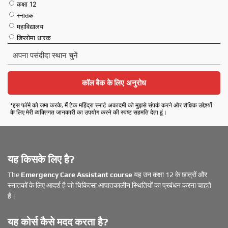
कक्षा 12
स्नातक
महाविद्यालय
डिप्लोमा धारक
अ
प
ना
प
कॉल बैक के लिए अनुरोध
सं
दी
*इस फॉर्म को जमा करके, मैं टेक महिंद्रा स्मार्ट अकादमी को मुझसे संपर्क करने और शैक्षिक उद्देश्यों
दा
के लिए मेरी व्यक्तिगत जानकारी का उपयोग करने की स्पष्ट सहमति देता हूं।
स्था
न
चु
नें
यह किसके लिए है?
The
Emergency Care Assistant course
यह उन कक्षा 12 के छात्रों और
स्नातकों के लिए आदर्श है जो चिकित्सा आपातकालीन स्थितियों का प्रबंधन करना चाहते
हैं।
यह कोर्स कैसे मदद करता है?