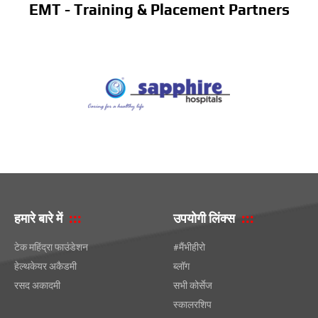
EMT - Training & Placement Partners
हमारे बारे में
उपयोगी लिंक्स
टेक महिंद्रा फाउंडेशन
#मैंभीहीरो
हेल्थकेयर अकैडमी
ब्लॉग
रसद अकादमी
सभी कोर्सेज
स्कालरशिप