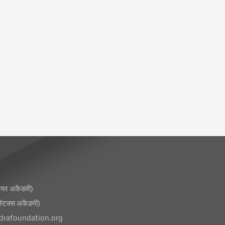
ेयर अकैडमी)
टिक्स अकैडमी)
rafoundation.org