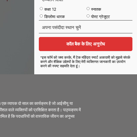
कक्षा 12
स्नातक
डिप्लोमा धारक
पोस्ट ग्रेजुएट
अ
प
ना
प
कॉल बैक के लिए अनुरोध
सं
दी
*इस फॉर्म को जमा करके, मैं टेक महिंद्रा स्मार्ट अकादमी को मुझसे संपर्क
दा
करने और शैक्षिक उद्देश्यों के लिए मेरी व्यक्तिगत जानकारी का उपयोग
करने की स्पष्ट सहमति देता हूं।
स्था
न
चु
नें
i
एक व्यापक दो साल का कार्यक्रम है जो आईसीयू या
ौशल वाले व्यक्तियों को प्रशिक्षित करता है। पाठ्यक्रम में
 शामिल है कि पदधारियों को वास्तविक जीवन का अनुभव