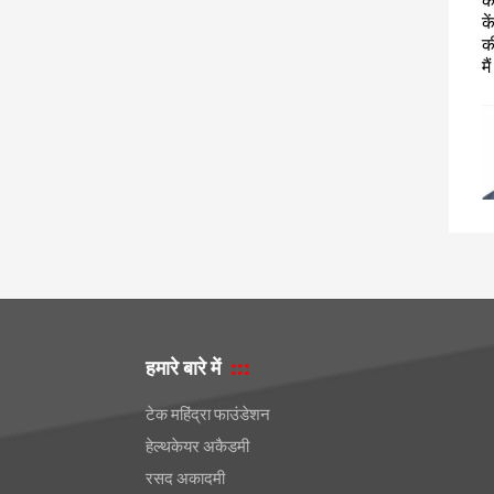
क
क
क
म
हमारे बारे में
टेक महिंद्रा फाउंडेशन
हेल्थकेयर अकैडमी
रसद अकादमी