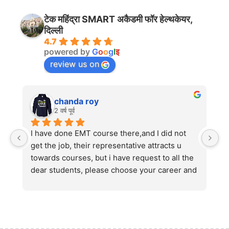
टेक महिंद्रा SMART अकैडमी फॉर हेल्थकेयर,
दिल्ली
4.7
powered by
G
o
o
g
l
इ
review us on
chanda roy
2 वर्ष पूर्व
I have done EMT course there,and I did not 
get the job, their representative attracts u 
towards courses, but i have request to all the 
dear students, please choose your career and 
course very carefully ,and never choose like 
EMT,GDA,and many time wasting course, 
there are no Value in healthcare and hospital