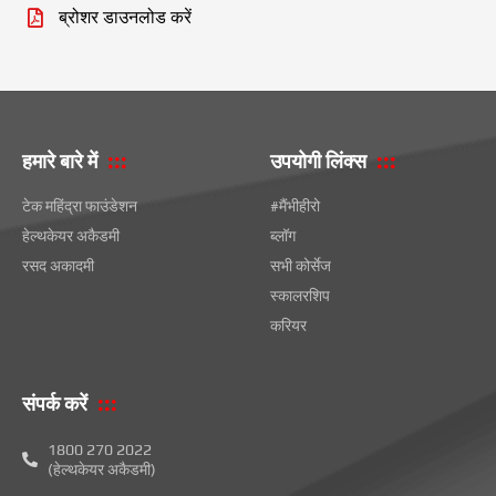
ब्रोशर डाउनलोड करें
हमारे बारे में
उपयोगी लिंक्स
टेक महिंद्रा फाउंडेशन
#मैंभीहीरो
हेल्थकेयर अकैडमी
ब्लॉग
रसद अकादमी
सभी कोर्सेज
स्कालरशिप
करियर
संपर्क करें
1800 270 2022
(हेल्थकेयर अकैडमी)