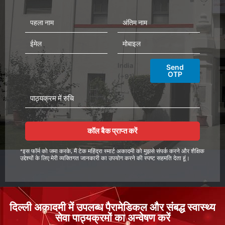
प
अं
ह
ति
ला
म
ई
मो
ना
ना
मे
बा
म
म
ल
इ
India
Send
ल
OTP
(+91)
पा
ठ्य
क्र
म
कॉल बैक प्राप्त करें
में
रु
*इस फॉर्म को जमा करके, मैं टेक महिंद्रा स्मार्ट अकादमी को मुझसे संपर्क करने और शैक्षिक
चि
उद्देश्यों के लिए मेरी व्यक्तिगत जानकारी का उपयोग करने की स्पष्ट सहमति देता हूं।
दिल्ली अकादमी में उपलब्ध पैरामेडिकल और संबद्ध स्वास्थ्य
सेवा पाठ्यक्रमों का अन्वेषण करें