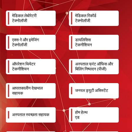
मेडिकल लेबोरेटरी
मेडिकल रिकॉर्ड
टेक्नोलॉजी
टेक्नोलॉजी
एक्स-रे और इमेजिंग
डायलिसिस
टेक्नोलॉजी
टेकनीशियन
ऑपरेशन थियेटर
अस्पताल फ्रंट ऑफिस और
टेकनीशियन
बिलिंग निष्पादन (पीजी)
आपातकालीन देखभाल
जनरल ड्यूटी असिस्टेंट
सहायक
होम हेल्थ
अस्पताल स्वच्छता सहायक
एड