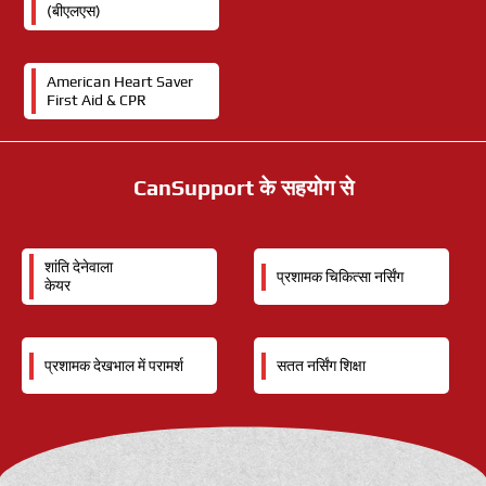
(बीएलएस)
American Heart Saver
First Aid & CPR
CanSupport के सहयोग से
शांति देनेवाला
प्रशामक चिकित्सा नर्सिंग
केयर
प्रशामक देखभाल में परामर्श
सतत नर्सिंग शिक्षा