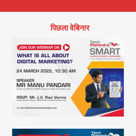
पिछला वेबिनार