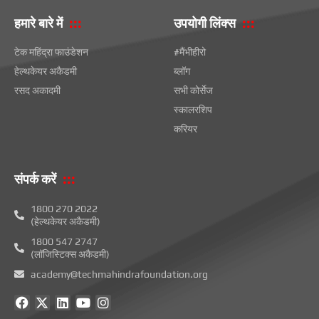
हमारे बारे में
उपयोगी लिंक्स
टेक महिंद्रा फाउंडेशन
#मैंभीहीरो
हेल्थकेयर अकैडमी
ब्लॉग
रसद अकादमी
सभी कोर्सेज
स्कालरशिप
करियर
संपर्क करें
1800 270 2022
(हेल्थकेयर अकैडमी)
1800 547 2747
(लॉजिस्टिक्स अकैडमी)
academy@techmahindrafoundation.org
फे
X
L
यू
i
स
-
i
ट्यू
n
बु
t
n
ब
s