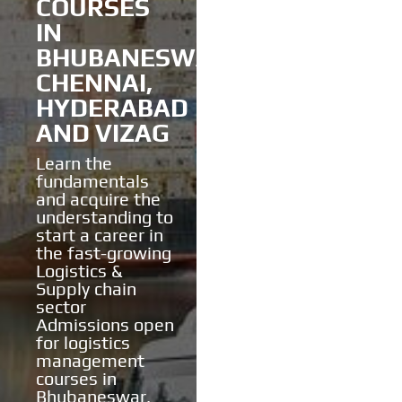
COURSES
IN
BHUBANESWAR,
CHENNAI,
HYDERABAD
AND VIZAG
Learn the
fundamentals
and acquire the
understanding to
start a career in
the fast-growing
Logistics &
Supply chain
sector
Admissions open
for logistics
management
courses in
Bhubaneswar,