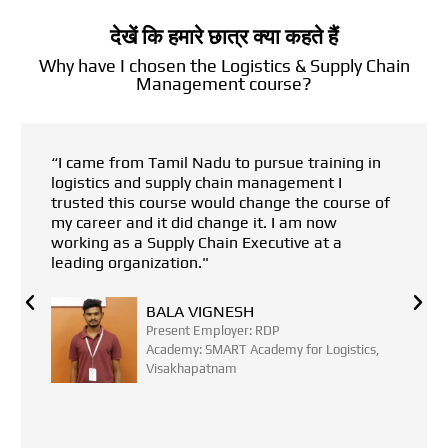
देखें कि हमारे छात्र क्या कहते हैं
Why have I chosen the Logistics & Supply Chain
Management course?
“My father has a small business. I discontinued
my studies after class 12th due to financial
issues. I approached Tech Mahindra SMART
Academy for Logistics to discuss any career
possibilities in the field of Logistics and supply
chain management. I enrolled myself in the
program and got a good job after completing
the course. I am now supporting my family as
well as my graduation."
SHAIK SHABUDDIN
Present Employer: WRITERS CASH
LOGISTICS
Academy: SMART Academy for Logistics,
Visakhapatnam