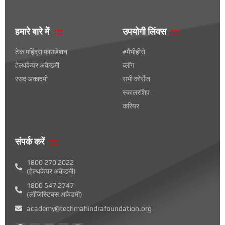
हमारे बारे में
उपयोगी लिंक्स
टेक महिंद्रा फाउंडेशन
#मैंभीहीरो
हेल्थकेयर अकैडमी
ब्लॉग
रसद अकादमी
सभी कोर्सेज
स्कालरशिप
करियर
संपर्क करें
1800 270 2022
(हेल्थकेयर अकैडमी)
1800 547 2747
(लॉजिस्टिक्स अकैडमी)
academy@techmahindrafoundation.org
फे
X
L
यू
i